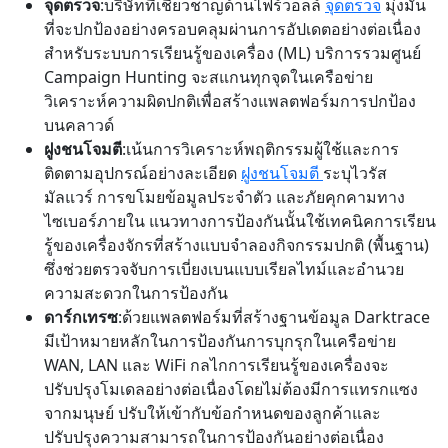
จุดตรวจ
:บริษัทที่เชี่ยวชาญด้านไฟร์วอลล์
จุดตรวจ
มุ่งมั่น
ที่จะปกป้องอย่างครอบคลุมผ่านการอัปเดตอย่างต่อเนื่อง
สำหรับระบบการเรียนรู้ของเครื่อง (ML) บริการรวมศูนย์
Campaign Hunting จะสแกนทุกจุดในเครือข่าย
วิเคราะห์ความผิดปกติเพื่อสร้างแพลตฟอร์มการปกป้อง
บนคลาวด์
ฝูงชนโจมตี
:เน้นการวิเคราะห์พฤติกรรมผู้ใช้และการ
ติดตามอุปกรณ์อย่างละเอียด
ฝูงชนโจมตี
ระบุไวรัส
มัลแวร์ การขโมยข้อมูลประจำตัว และภัยคุกคามทาง
ไซเบอร์ภายใน แนวทางการป้องกันนั้นใช้เทคนิคการเรียน
รู้ของเครื่องจักรที่สร้างแบบจำลองกิจกรรมปกติ (พื้นฐาน)
ซึ่งช่วยตรวจจับการเบี่ยงเบนแบบเรียลไทม์และอำนวย
ความสะดวกในการป้องกัน
ดาร์กเทรซ
:ด้วยแพลตฟอร์มที่สร้างฐานข้อมูล Darktrace
มีเป้าหมายหลักในการป้องกันการบุกรุกในเครือข่าย
WAN, LAN และ WiFi กลไกการเรียนรู้ของเครื่องจะ
ปรับปรุงโมเดลอย่างต่อเนื่องโดยไม่ต้องมีการแทรกแซง
จากมนุษย์ ปรับให้เข้ากับข้อกำหนดของลูกค้าและ
ปรับปรุงความสามารถในการป้องกันอย่างต่อเนื่อง