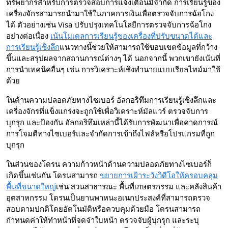
ทรัพยากรสำหรับการตรวจสอบการแจ้งเตือนมีจำกัด การเรียนรู้ของ
เครื่องจักรสามารถนำมาใช้ในภาคการเงินเพื่อตรวจจับการฉ้อโกง
ได้ ตัวอย่างเช่น Visa ปรับปรุงเทคโนโลยีการตรวจจับการฉ้อโกง
อย่างต่อเนื่อง
เน้นโมเดลการเรียนรู้ของเครื่องที่ปรับขนาดได้และ
การเรียนรู้เชิงลึก
แนวทางนี้ช่วยให้สามารถใช้ขอบเขตข้อมูลที่กว้าง
ขึ้นและสรุปผลจากสถานการณ์ต่างๆ ได้ นอกจากนี้ พวกเขายังเน้นที่
การนำเทคนิคอื่นๆ เช่น การวิเคราะห์เชิงทำนายแบบเรียลไทม์มาใช้
ด้วย
ในด้านความปลอดภัยทางไซเบอร์ อัลกอริทึมการเรียนรู้เชิงลึกและ
เครื่องจักรที่แข็งแกร่งจะถูกใช้เพื่อวิเคราะห์มัลแวร์ ตรวจจับการ
บุกรุก และป้องกัน อัลกอริทึมเหล่านี้ได้รับการพัฒนาเพื่อคาดการณ์
การโจมตีทางไซเบอร์และจำกัดการเข้าถึงไฟล์หรือโปรแกรมที่ถูก
บุกรุก
ในส่วนของโดรน ความก้าวหน้าด้านความปลอดภัยทางไซเบอร์ก็
เกิดขึ้นเช่นกัน โดรนสามารถ
ขยายการเฝ้าระวังวิดีโอให้ครอบคลุม
พื้นที่ขนาดใหญ่
เช่น สวนสาธารณะ พื้นที่เกษตรกรรม และคลังสินค้า
อุตสาหกรรม โดรนเป็นยานพาหนะอเนกประสงค์ที่สามารถตรวจ
สอบตามปกติโดยอัตโนมัติหรือควบคุมด้วยมือ โดรนสามารถ
กำหนดค่าให้ทำหน้าที่จดจำใบหน้า ตรวจจับผู้บุกรุก และระบุ