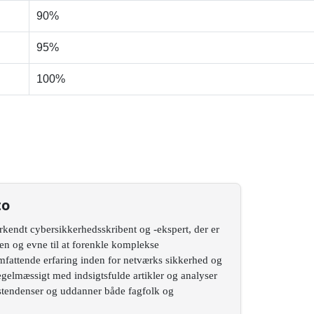
90%
95%
100%
to
rkendt cybersikkerhedsskribent og -ekspert, der er
en og evne til at forenkle komplekse
attende erfaring inden for netværks sikkerhed og
egelmæssigt med indsigtsfulde artikler og analyser
stendenser og uddanner både fagfolk og