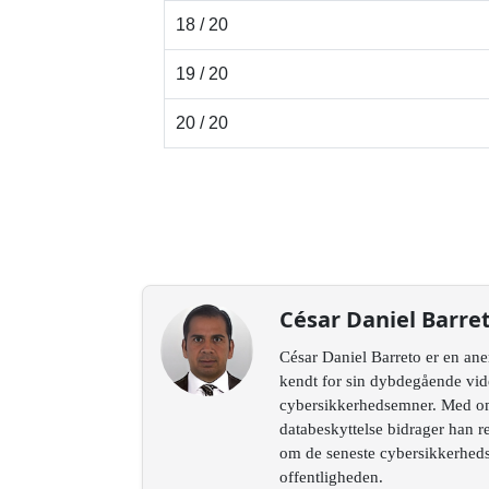
18 / 20
19 / 20
20 / 20
César Daniel Barre
César Daniel Barreto er en ane
kendt for sin dybdegående vid
cybersikkerhedsemner. Med omf
databeskyttelse bidrager han r
om de seneste cybersikkerhed
offentligheden.