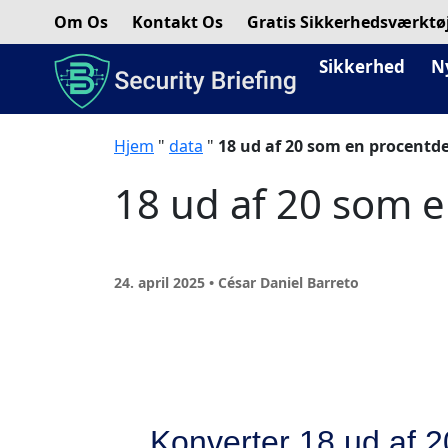
Om Os
Kontakt Os
Gratis Sikkerhedsværktø
Sikkerhed
N
Hjem
"
data
"
18 ud af 20 som en procentde
18 ud af 20 som 
24. april 2025 • César Daniel Barreto
Konverter 18 ud af 20