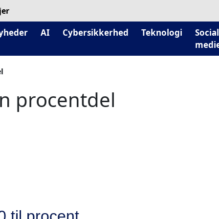
jer
yheder
AI
Cybersikkerhed
Teknologi
Socia
medi
l
en procentdel
 til procent