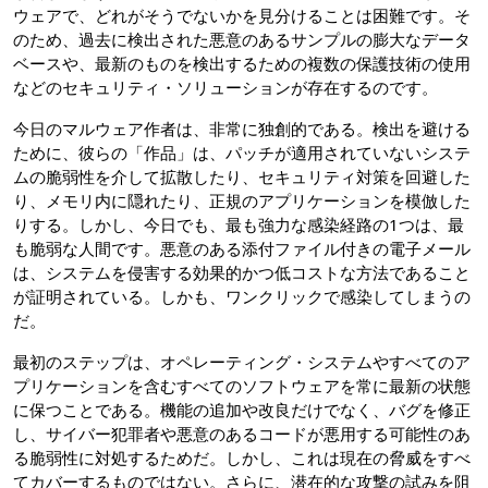
ウェアで、どれがそうでないかを見分けることは困難です。そ
のため、過去に検出された悪意のあるサンプルの膨大なデータ
ベースや、最新のものを検出するための複数の保護技術の使用
などのセキュリティ・ソリューションが存在するのです。
今日のマルウェア作者は、非常に独創的である。検出を避ける
ために、彼らの「作品」は、パッチが適用されていないシステ
ムの脆弱性を介して拡散したり、セキュリティ対策を回避した
り、メモリ内に隠れたり、正規のアプリケーションを模倣した
りする。しかし、今日でも、最も強力な感染経路の1つは、最
も脆弱な人間です。悪意のある添付ファイル付きの電子メール
は、システムを侵害する効果的かつ低コストな方法であること
が証明されている。しかも、ワンクリックで感染してしまうの
だ。
最初のステップは、オペレーティング・システムやすべてのア
プリケーションを含むすべてのソフトウェアを常に最新の状態
に保つことである。機能の追加や改良だけでなく、バグを修正
し、サイバー犯罪者や悪意のあるコードが悪用する可能性のあ
る脆弱性に対処するためだ。しかし、これは現在の脅威をすべ
てカバーするものではない。さらに、潜在的な攻撃の試みを阻