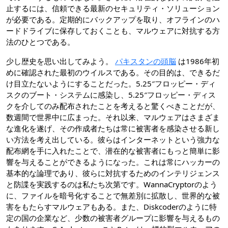
止するには、信頼できる最新のセキュリティ・ソリューション
が必要である。定期的にバックアップを取り、オフラインのハ
ードドライブに保存しておくことも、マルウェアに対抗する方
法のひとつである。
少し歴史を思い出してみよう。
パキスタンの頭脳
は1986年初
めに確認された最初のウイルスである。その目的は、できるだ
け目立たないようにすることだった。5.25″フロッピー・ディ
スクのブート・システムに感染し、5.25″フロッピー・ディス
クを介してのみ配布されたことを考えると驚くべきことだが、
数週間で世界中に広まった。それ以来、マルウェアはさまざま
な進化を遂げ、その作成者たちは常に被害者を感染させる新し
い方法を考え出している。彼らはインターネットという強力な
配布網を手に入れたことで、潜在的な被害者にもっと簡単に影
響を与えることができるようになった。これは常にハッカーの
基本的な論理であり、彼らに対抗するためのインテリジェンス
と防諜を実践するのは私たち次第です。WannaCryptorのよう
に、ファイルを暗号化することで無差別に拡散し、世界的な被
害をもたらすマルウェアもある。また、Diskcoderのように特
定の国の企業など、少数の被害者グループに影響を与えるもの