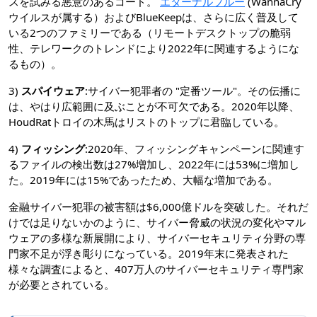
スを試みる悪意のあるコード。
エターナルブルー
(WannaCry
ウイルスが属する）およびBlueKeepは、さらに広く普及して
いる2つのファミリーである（リモートデスクトップの脆弱
性、テレワークのトレンドにより2022年に関連するようにな
るもの）。
3)
スパイウェア
:サイバー犯罪者の "定番ツール"。その伝播に
は、やはり広範囲に及ぶことが不可欠である。2020年以降、
HoudRatトロイの木馬はリストのトップに君臨している。
4)
フィッシング
:2020年、フィッシングキャンペーンに関連す
るファイルの検出数は27%増加し、2022年には53%に増加し
た。2019年には15%であったため、大幅な増加である。
金融サイバー犯罪の被害額は$6,000億ドルを突破した。それだ
けでは足りないかのように、サイバー脅威の状況の変化やマル
ウェアの多様な新展開により、サイバーセキュリティ分野の専
門家不足が浮き彫りになっている。2019年末に発表された
様々な調査によると、407万人のサイバーセキュリティ専門家
が必要とされている。