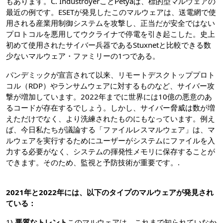
もあります。C. IndustroyerことPetyaは、標的型マルウェアの
最近の例です。ESETが発見したこのマルウェアは、送電網で使
用される産業用制御システムを攻撃し、正当だが安全ではない
プロトコルを悪用してウクライナで停電を引き起こした。史上
初めて使用されたサイバー兵器であるStuxnetと比較できる数
少ないマルウェア・ファミリーの1つである。
パンデミックが宣言されて以来、リモートデスクトッププロト
コル（RDP）やランサムウェアに対するものなど、サイバー攻
撃が増加しています。2022年までに世界には10億の悪意のあ
るコードが存在するでしょう。しかし、サイバー脅威は数が増
えただけでなく、より洗練されたものにもなっています。例え
ば、今日私たちが議論する「ファイルレスマルウェア」は、マ
ルウェアを実行するためにユーザーがシステムにファイルを入
力する必要がなく、システムの揮発性メモリに保存することが
できます。そのため、監視と予防技術が重要です。.
2021年と2022年には、以下のタイプのマルウェアが発見され
ている：
1)
悪質なトレント
このマルウェアは、これまで知られていなか