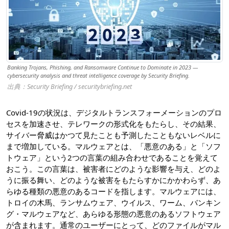
Banking Trojans, Phishing, and Ransomware Continue to Dominate in 2023 —
cybersecurity analysis and threat intelligence coverage by Security Briefing.
出典：Security Briefing / securitybriefing.net
Covid-19の状況は、デジタルトランスフォーメーションのプロ
セスを加速させ、テレワークの形式化をもたらし、その結果、
サイバー脅威はかつて見たことも予測したこともないレベルに
まで増加している。マルウェアとは、「悪意のある」と「ソフ
トウェア」という2つの言葉の組み合わせであることを覚えて
おこう。この言葉は、被害者にどのような影響を与え、どのよ
うに振る舞い、どのような被害をもたらすかにかかわらず、あ
らゆる種類の悪意のあるコードを指します。マルウェアには、
トロイの木馬、ランサムウェア、ウイルス、ワーム、バンキン
グ・マルウェアなど、あらゆる形態の悪意のあるソフトウェア
が含まれます。通常のユーザーにとって、どのファイルがマル