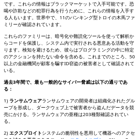
です。これらの情報はブラックマーケットで入手可能です。恐
喝や詐欺などの犯罪行為を行うために、これらの情報を入手す
る人もいます。世界中で、11のバンキング型トロイの木馬ファ
ミリーが確認されています。
これらのファミリーは、暗号化や難読化ツールを使って解析か
らコードを保護し、システム内で実行される悪意ある活動を守
ります。検知を避けるため、彼らはプログラミングの中に特定
のアクションを持たない命令を含める。これまでのところ、50
以上の金融機関が顧客を騙すID窃盗の被害者として確認されて
いる。
過去3年間で、最も一般的なサイバー脅威は以下の通りであ
る：
1)
ランサムウェア
ランサムウェアの開発者は組織化されたグル
ープを形成し、ダークウェブ上で被害者から盗んだデータを競
売にかける。ランサムウェアの亜種は203種類確認されてい
る。
2)
エクスプロイト
システムの脆弱性を悪用して機器へのアクセ