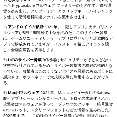
った Kryptocibule マルウェア ファミリーのものです。暗号通
貨を盗み出し、クリプトミナーとクリップボードハイジャック
を使って暗号通貨関連ファイルを流出させます。
2)
アンドロイドの脅威
:2022年、「隠しアプリ」カテゴリのマ
ルウェアが3四半期連続で上位を占めた。このサイバー脅威
は、ゲームやユーティリティ・アプリに見せかけた詐欺的なア
プリで構成されていますが、インストール後にアイコンを隠
し、全画面広告を表示します。
3)
IoTのサイバー脅威
:IoT機器はセキュリティがほとんどない
状態で設計されているため、サイバー攻撃者の格好の標的とな
っている。攻撃者はこのようなデバイスを悪意のあるボットに
感染させ、ボットネットで大規模攻撃に利用することができ
る。
4)
Mac用マルウェア
:2021年、Macコンピュータ用のKattana
取引アプリケーションがコピーされ、トロイの木馬化された。
攻撃者はマルウェアを使って、ブラウザのクッキー、暗号通貨
のウォレット、スクリーンショットなどの情報を盗み出した。
2022年までに、この種のサイバー脅威は完全に排除された。