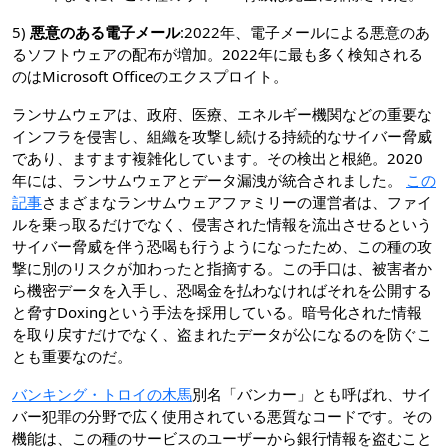
5)
悪意のある電子メール
:2022年、電子メールによる悪意のあ
るソフトウェアの配布が増加。2022年に最も多く検知される
のはMicrosoft Officeのエクスプロイト。
ランサムウェアは、政府、医療、エネルギー機関などの重要な
インフラを侵害し、組織を攻撃し続ける持続的なサイバー脅威
であり、ますます複雑化しています。その検出と根絶。2020
年には、ランサムウェアとデータ漏洩が統合されました。
この
記事
さまざまなランサムウェアファミリーの運営者は、ファイ
ルを乗っ取るだけでなく、侵害された情報を流出させるという
サイバー脅威を伴う恐喝も行うようになったため、この種の攻
撃に別のリスクが加わったと指摘する。この手口は、被害者か
ら機密データを入手し、恐喝金を払わなければそれを公開する
と脅すDoxingという手法を採用している。暗号化された情報
を取り戻すだけでなく、盗まれたデータが公になるのを防ぐこ
とも重要なのだ。
バンキング・トロイの木馬
別名「バンカー」とも呼ばれ、サイ
バー犯罪の分野で広く使用されている悪質なコードです。その
機能は、この種のサービスのユーザーから銀行情報を盗むこと