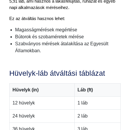
5,91 láb, ami hasznos a lakásfelújítás, ruházat és egyéb
napi alkalmazások méréseihez.
Ez az átváltás hasznos lehet:
Magasságmérések megértése
Bútorok és szobaméretek mérése
Szabványos mérések átalakítása az Egyesült
Államokban.
Hüvelyk-láb átváltási táblázat
Hüvelyk (in)
Láb (ft)
12 hüvelyk
1 láb
24 hüvelyk
2 láb
36 hüvelyk
3 láb