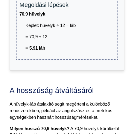
Megoldási lépések
70,9 hüvelyk
Képlet: hüvelyk ÷ 12 = láb
= 70,9 ÷ 12
= 5,91 láb
A hosszúság átváltásáról
A hüvelyk-láb átalakító segít megérteni a különböző
rendszerekben, például az angolszász és a metrikus
egységekben használt hosszúságméréseket.
Milyen hosszú 70,9 hüvelyk?
A 70,9 hüvelyk körülbelül