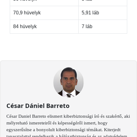
70,9 hüvelyk
5,91 láb
84 hüvelyk
7 láb
César Dániel Barreto
César Daniel Barreto elismert kiberbiztonsági író és szakértő, aki
mélyreható ismereteiről és képességéről ismert, hogy
egyszerűsítse a bonyolult kiberbiztonsági témákat. Kiterjedt
tapasztalattal rendelkezik a hálózatbiztonság és az adatvédelem