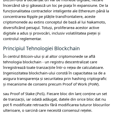
încercând să-și găsească un loc pe piața în expansiune. De la
funcționalitatea contractelor inteligente ale Ethereum până la
concentrarea Ripple pe plățile transfrontaliere, aceste
criptomonede au extins conceptul de bază al lui Nakamoto,
diversificând peisajul. Totuși, proliferarea acestor active
digitale a adus și provocări, inclusiv volatilitatea pieței și
controlul reglementar.
Principiul Tehnologiei Blockchain
În centrul Bitcoin-ului și al altor criptomonede se află
tehnologia blockchain - un registru descentralizat care
înregistrează toate tranzacțiile într-o rețea de calculatoare.
Ingeniozitatea blockchain-ului constă în capacitatea sa de a
asigura transparența și securitatea prin hashing criptografic
și mecanisme de consens precum Proof of Work (PoW).
sau Proof of Stake (PoS). Fiecare bloc din lanț conține un set
de tranzacții, iar odată adăugat, datele din orice bloc dat nu
pot fi modificate retroactiv fără modificarea tuturor blocurilor
ulterioare, o sarcină care necesită consensul rețelei.