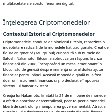
multifacetate ale acestui fenomen digital.
Înțelegerea Criptomonedelor
Contextul Istoric al Criptomonedelor
Criptomonedele, conduse de pionierul Bitcoin, reprezintă o
îndepărtare radicală de la monedele fiat tradiționale. Creat de
figura enigmatică (sau grupul) cunoscută sub numele de
Satoshi Nakamoto, Bitcoin a apărut ca un răspuns la criza
financiară din 2008, încorporând un mesaj emoționant în
blocul său de geneză despre iminența unui al doilea ajutor
financiar pentru bănci. Această monedă digitală nu a fost
doar un instrument financiar, ci și o declarație împotriva
sistemului bancar existent.
Creația lui Nakamoto, limitată la 21 de milioane de monede,
a oferit o abordare descentralizată, peer-to-peer a monedei,
liberă de controlul și manipularea guvernamentală. Atracția
Bitcoin-ului a declanșat un val de monede digitale, fiecare