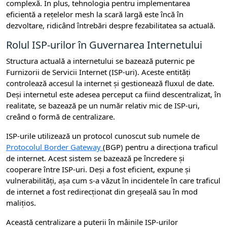
complexă. În plus, tehnologia pentru implementarea
eficientă a rețelelor mesh la scară largă este încă în
dezvoltare, ridicând întrebări despre fezabilitatea sa actuală.
Rolul ISP-urilor în Guvernarea Internetului
Structura actuală a internetului se bazează puternic pe
Furnizorii de Servicii Internet (ISP-uri). Aceste entități
controlează accesul la internet și gestionează fluxul de date.
Deși internetul este adesea perceput ca fiind descentralizat, în
realitate, se bazează pe un număr relativ mic de ISP-uri,
creând o formă de centralizare.
ISP-urile utilizează un protocol cunoscut sub numele de
Protocolul Border Gateway
(BGP) pentru a direcționa traficul
de internet. Acest sistem se bazează pe încredere și
cooperare între ISP-uri. Deși a fost eficient, expune și
vulnerabilități, așa cum s-a văzut în incidentele în care traficul
de internet a fost redirecționat din greșeală sau în mod
malițios.
Această centralizare a puterii în mâinile ISP-urilor