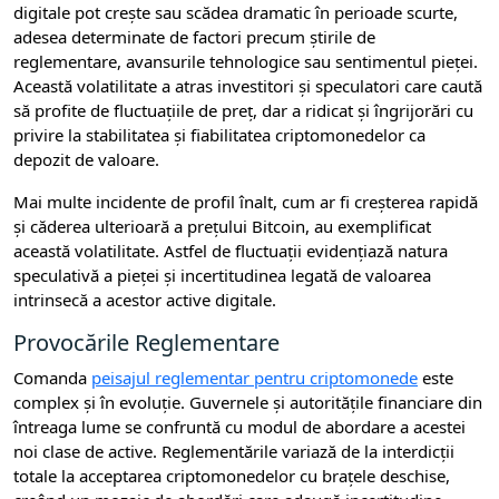
digitale pot crește sau scădea dramatic în perioade scurte,
adesea determinate de factori precum știrile de
reglementare, avansurile tehnologice sau sentimentul pieței.
Această volatilitate a atras investitori și speculatori care caută
să profite de fluctuațiile de preț, dar a ridicat și îngrijorări cu
privire la stabilitatea și fiabilitatea criptomonedelor ca
depozit de valoare.
Mai multe incidente de profil înalt, cum ar fi creșterea rapidă
și căderea ulterioară a prețului Bitcoin, au exemplificat
această volatilitate. Astfel de fluctuații evidențiază natura
speculativă a pieței și incertitudinea legată de valoarea
intrinsecă a acestor active digitale.
Provocările Reglementare
Comanda
peisajul reglementar pentru criptomonede
este
complex și în evoluție. Guvernele și autoritățile financiare din
întreaga lume se confruntă cu modul de abordare a acestei
noi clase de active. Reglementările variază de la interdicții
totale la acceptarea criptomonedelor cu brațele deschise,