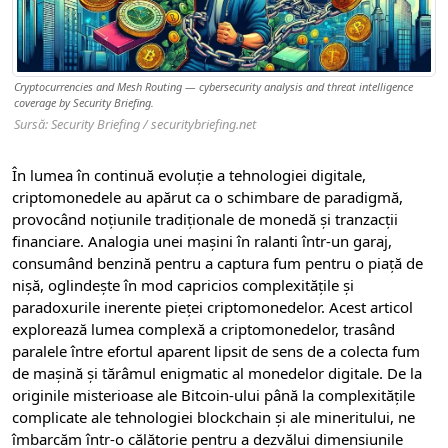
Cryptocurrencies and Mesh Routing — cybersecurity analysis and threat intelligence
coverage by Security Briefing.
Sursă: Security Briefing / securitybriefing.net
În lumea în continuă evoluție a tehnologiei digitale,
criptomonedele au apărut ca o schimbare de paradigmă,
provocând noțiunile tradiționale de monedă și tranzacții
financiare. Analogia unei mașini în ralanti într-un garaj,
consumând benzină pentru a captura fum pentru o piață de
nișă, oglindește în mod capricios complexitățile și
paradoxurile inerente pieței criptomonedelor. Acest articol
explorează lumea complexă a criptomonedelor, trasând
paralele între efortul aparent lipsit de sens de a colecta fum
de mașină și tărâmul enigmatic al monedelor digitale. De la
originile misterioase ale Bitcoin-ului până la complexitățile
complicate ale tehnologiei blockchain și ale mineritului, ne
îmbarcăm într-o călătorie pentru a dezvălui dimensiunile