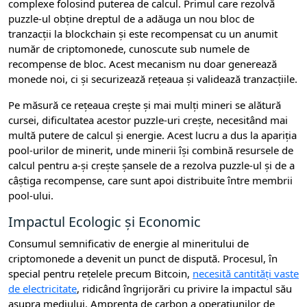
complexe folosind puterea de calcul. Primul care rezolvă
puzzle-ul obține dreptul de a adăuga un nou bloc de
tranzacții la blockchain și este recompensat cu un anumit
număr de criptomonede, cunoscute sub numele de
recompense de bloc. Acest mecanism nu doar generează
monede noi, ci și securizează rețeaua și validează tranzacțiile.
Pe măsură ce rețeaua crește și mai mulți mineri se alătură
cursei, dificultatea acestor puzzle-uri crește, necesitând mai
multă putere de calcul și energie. Acest lucru a dus la apariția
pool-urilor de minerit, unde minerii își combină resursele de
calcul pentru a-și crește șansele de a rezolva puzzle-ul și de a
câștiga recompense, care sunt apoi distribuite între membrii
pool-ului.
Impactul Ecologic și Economic
Consumul semnificativ de energie al mineritului de
criptomonede a devenit un punct de dispută. Procesul, în
special pentru rețelele precum Bitcoin,
necesită cantități vaste
de electricitate
, ridicând îngrijorări cu privire la impactul său
asupra mediului. Amprenta de carbon a operațiunilor de