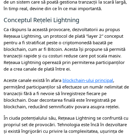
de un sistem care să poată gestiona tranzacții la scară largă,
în timp real, devine din ce în ce mai importantă.
Conceptul Rețelei Lightning
Ca răspuns la această provocare, dezvoltatorii au propus
Rețeaua Lightning, un protocol de plată “layer 2” conceput
pentru a fi stratificat peste o criptomonedă bazată pe
blockchain, cum ar fi Bitcoin. Acesta își propune să permită
tranzacții rapide și cu costuri reduse care pot scala masiv.
Rețeaua Lightning operează prin permiterea participanților
de a crea canale de plată între ei.
Aceste canale există în afara
blockchain-ului principal
,
permițând participanților să efectueze un număr nelimitat de
tranzacții fără a fi nevoie să înregistreze fiecare pe
blockchain. Doar decontarea finală este înregistrată pe
blockchain, reducând semnificativ povara asupra rețelei.
În ciuda potențialului său, Rețeaua Lightning se confruntă cu
propriul set de provocări. Tehnologia este încă în dezvoltare
și există îngrijorări cu privire la complexitatea, ușurința de