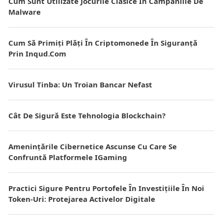
Cum Sunt Utilizate Jocurile Clasice În Campaniile De
Malware
Cum Să Primiți Plăți În Criptomonede În Siguranță
Prin Inqud.com
Virusul Tinba: Un Troian Bancar Nefast
Cât De Sigură Este Tehnologia Blockchain?
Amenințările Cibernetice Ascunse Cu Care Se
Confruntă Platformele IGaming
Practici Sigure Pentru Portofele În Investițiile În Noi
Token-Uri: Protejarea Activelor Digitale