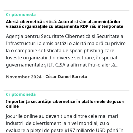
Criptomonedă
Alertă cibernetică critică: Actorul străin al amenințărilor
vizează organizațiile cu atașamente RDP rău intenționate
Agenția pentru Securitate Cibernetică și Securitate a
Infrastructurii a emis astăzi o alertă majoră cu privire
la o campanie sofisticată de spear-phishing care
lovește organizații din diverse sectoare, în special
guvernamentale și IT. CISA a afirmat într-o alertă...
November 2024
-
César Daniel Barreto
Criptomonedă
Importanța securității cibernetice în platformele de jocuri
online
Jocurile online au devenit una dintre cele mai mari
industrii de divertisment la nivel mondial, cu o
evaluare a pieței de peste $197 miliarde USD până în