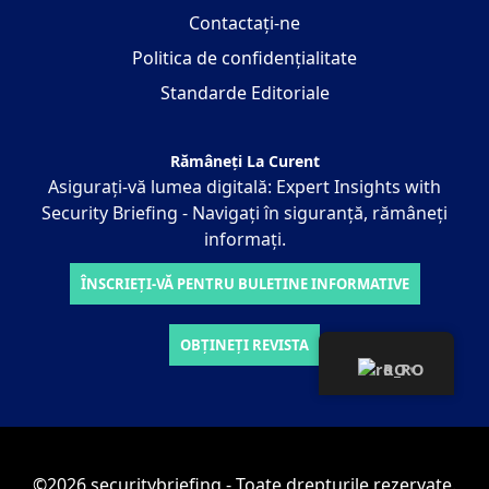
Contactați-ne
Politica de confidențialitate
Standarde Editoriale
Rămâneți La Curent
Asigurați-vă lumea digitală: Expert Insights with
Security Briefing - Navigați în siguranță, rămâneți
informați.
ÎNSCRIEȚI-VĂ PENTRU BULETINE INFORMATIVE
OBȚINEȚI REVISTA
RO
▾
©2026 securitybriefing - Toate drepturile rezervate.