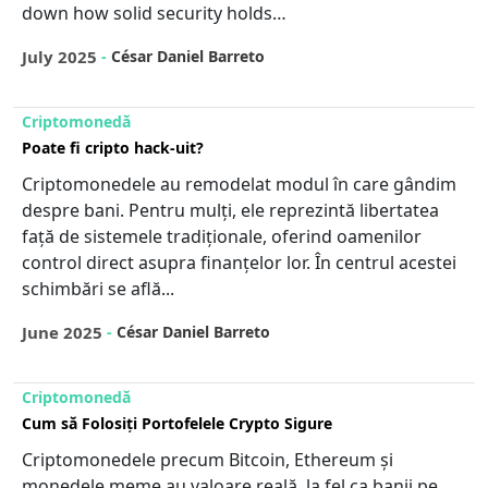
down how solid security holds…
July 2025
-
César Daniel Barreto
Criptomonedă
Poate fi cripto hack-uit?
Criptomonedele au remodelat modul în care gândim
despre bani. Pentru mulți, ele reprezintă libertatea
față de sistemele tradiționale, oferind oamenilor
control direct asupra finanțelor lor. În centrul acestei
schimbări se află...
June 2025
-
César Daniel Barreto
Criptomonedă
Cum să Folosiți Portofelele Crypto Sigure
Criptomonedele precum Bitcoin, Ethereum și
monedele meme au valoare reală, la fel ca banii pe