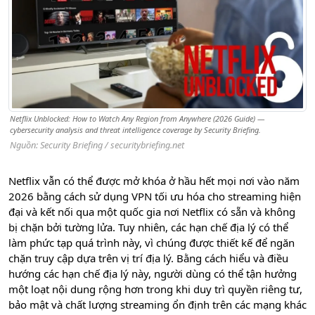
Netflix Unblocked: How to Watch Any Region from Anywhere (2026 Guide) —
cybersecurity analysis and threat intelligence coverage by Security Briefing.
Nguồn: Security Briefing / securitybriefing.net
Netflix vẫn có thể được mở khóa ở hầu hết mọi nơi vào năm
2026 bằng cách sử dụng VPN tối ưu hóa cho streaming hiện
đại và kết nối qua một quốc gia nơi Netflix có sẵn và không
bị chặn bởi tường lửa. Tuy nhiên, các hạn chế địa lý có thể
làm phức tạp quá trình này, vì chúng được thiết kế để ngăn
chặn truy cập dựa trên vị trí địa lý. Bằng cách hiểu và điều
hướng các hạn chế địa lý này, người dùng có thể tận hưởng
một loạt nội dung rộng hơn trong khi duy trì quyền riêng tư,
bảo mật và chất lượng streaming ổn định trên các mạng khác