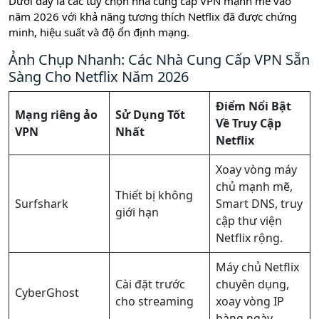
Dưới đây là các tùy chọn nhà cung cấp VPN mạnh mẽ vào
năm 2026 với khả năng tương thích Netflix đã được chứng
minh, hiệu suất và độ ổn định mạng.
Ảnh Chụp Nhanh: Các Nhà Cung Cấp VPN Sẵn
Sàng Cho Netflix Năm 2026
Điểm Nổi Bật
Mạng riêng ảo
Sử Dụng Tốt
Về Truy Cập
VPN
Nhất
Netflix
Xoay vòng máy
chủ mạnh mẽ,
Thiết bị không
Surfshark
Smart DNS, truy
giới hạn
cập thư viện
Netflix rộng.
Máy chủ Netflix
Cài đặt trước
chuyên dụng,
CyberGhost
cho streaming
xoay vòng IP
hàng ngày.