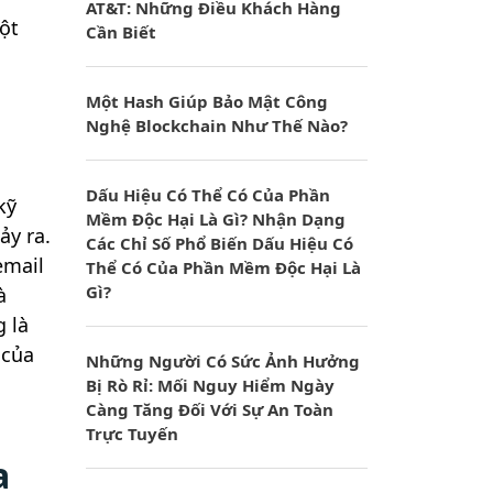
AT&T: Những Điều Khách Hàng
ột
Cần Biết
Một Hash Giúp Bảo Mật Công
Nghệ Blockchain Như Thế Nào?
Dấu Hiệu Có Thể Có Của Phần
kỹ
Mềm Độc Hại Là Gì? Nhận Dạng
ảy ra.
Các Chỉ Số Phổ Biến Dấu Hiệu Có
email
Thể Có Của Phần Mềm Độc Hại Là
Gì?
à
g là
 của
Những Người Có Sức Ảnh Hưởng
Bị Rò Rỉ: Mối Nguy Hiểm Ngày
Càng Tăng Đối Với Sự An Toàn
Trực Tuyến
a