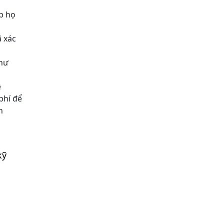
p họ
ã xác
như
ệ
phí để
h
kỹ