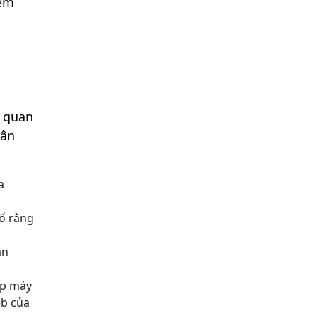
iễm
u quan
hân
a
bố rằng
ắn
cúp máy
eb của