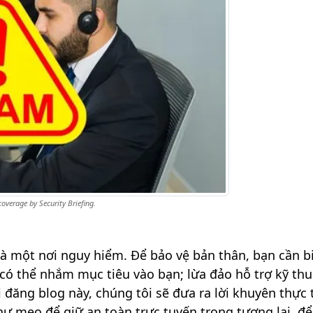
overage by Security Briefing.
 là một nơi nguy hiểm. Để bảo vệ bản thân, bạn cần b
có thể nhắm mục tiêu vào bạn; lừa đảo hỗ trợ kỹ thu
 đăng blog này, chúng tôi sẽ đưa ra lời khuyên thực 
ư mẹo để giữ an toàn trực tuyến trong tương lai, để