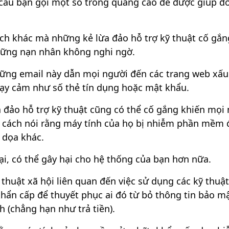
 cầu bạn gọi một số trong quảng cáo để được giúp đỡ
ách khác mà những kẻ lừa đảo hỗ trợ kỹ thuật cố gắn
những nạn nhân không nghi ngờ.
những email này dẫn mọi người đến các trang web xấu
ạy cảm như số thẻ tín dụng hoặc mật khẩu.
 đảo hỗ trợ kỹ thuật cũng có thể cố gắng khiến mọi
 cách nói rằng máy tính của họ bị nhiễm phần mềm 
 dọa khác.
, có thể gây hại cho hệ thống của bạn hơn nữa.
 thuật xã hội liên quan đến việc sử dụng các kỹ thuậ
khẩn cấp để thuyết phục ai đó từ bỏ thông tin bảo m
 (chẳng hạn như trả tiền).