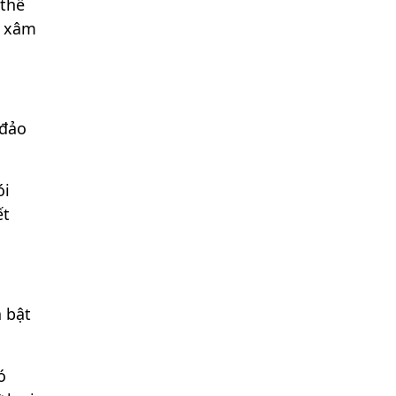
 thể
ị xâm
 đảo
ói
ết
 bật
ó