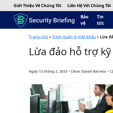
Giới Thiệu Về Chúng Tôi
Liên Hệ Với Chúng Tôi
Bảo
Tin
vệ
tức
Trang chủ
»
Trình quản lý mật khẩu
»
Lừa đả
Lừa đảo hỗ trợ kỹ
Ngày 13 tháng 2, 2023 • César Daniel Barreto
• C