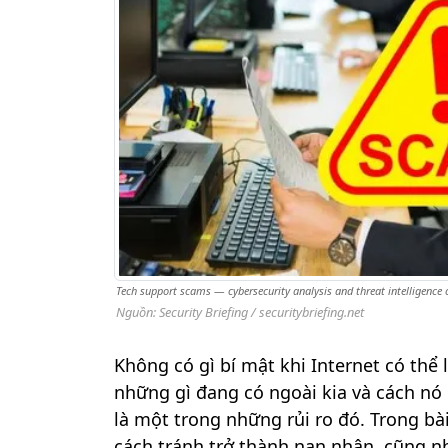
Tech support scams — cybersecurity analysis and threat intelligence c
Nguồn: Security Briefing / securitybriefing.net
Không có gì bí mật khi Internet có thể
những gì đang có ngoài kia và cách nó 
là một trong những rủi ro đó. Trong bài
cách tránh trở thành nạn nhân, cũng nh