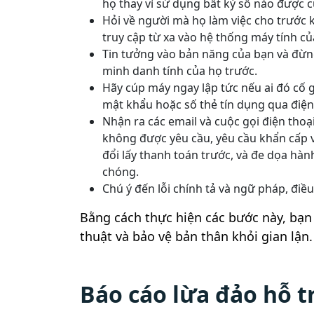
họ thay vì sử dụng bất kỳ số nào được c
Hỏi về người mà họ làm việc cho trước 
truy cập từ xa vào hệ thống máy tính củ
Tin tưởng vào bản năng của bạn và đừng
minh danh tính của họ trước.
Hãy cúp máy ngay lập tức nếu ai đó cố 
mật khẩu hoặc số thẻ tín dụng qua điện
Nhận ra các email và cuộc gọi điện tho
không được yêu cầu, yêu cầu khẩn cấp v
đổi lấy thanh toán trước, và đe dọa h
chóng.
Chú ý đến lỗi chính tả và ngữ pháp, điều
Bằng cách thực hiện các bước này, bạn 
thuật và bảo vệ bản thân khỏi gian lận.
Báo cáo lừa đảo hỗ t