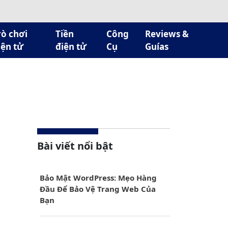
rò chơi
Tiền
Công
Reviews &
iện tử
điện tử
Cụ
Guías
Bài viết nổi bật
Bảo Mật WordPress: Mẹo Hàng
Đầu Để Bảo Vệ Trang Web Của
Bạn