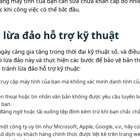
 rằng máy tính của bạn cần sửa chữa khẩn cấp do nh
c khi công việc có thể bắt đầu.
 lừa đảo hỗ trợ kỹ thuật
gày càng gia tăng trong thời đại kỹ thuật số, và điề
ò lừa đảo này và thực hiện các bước để bảo vệ bản t
tránh lừa đảo hỗ trợ kỹ thuật:
truy cập máy tính của bạn mà không xác minh danh tính củ
điện thoại hoặc tin nhắn văn bản không được yêu cầu tuyên 
a bạn.
 đáng ngờ hoặc tải xuống tệp đính kèm trừ khi bạn chắc ch
 một công ty uy tín như Microsoft, Apple, Google, v.v., hãy 
 số dịch vụ khách hàng chính thức được liệt kê trên trang w