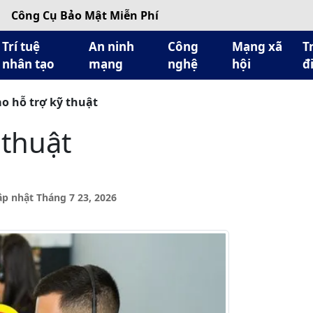
Công Cụ Bảo Mật Miễn Phí
Trí tuệ
An ninh
Công
Mạng xã
T
nhân tạo
mạng
nghệ
hội
đ
o hỗ trợ kỹ thuật
 thuật
ập nhật Tháng 7 23, 2026