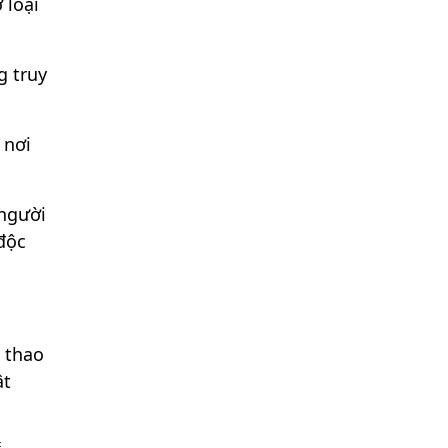
 loại
g truy
 nơi
 người
độc
t thao
ật